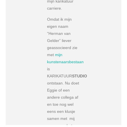
mijn karikatuur
carriere.
Omdat ik mijn
eigen naam
“Herman van
Gelder” liever
geassocieerd zie
met
mijn
kunstenaarsbestaan
is
KARIKATUUR
STUDIO
ontstaan. Nu doet
Eggie of een
andere collega af
en toe nog wel
eens een klusje
samen met mij
maar over het