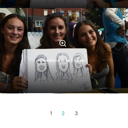
karikatuur van 3 dames
1
2
3