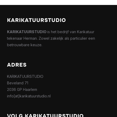
KARIKATUURSTUDIO
KARIKATUURSTUDIO
is het bedrijf van Karikatuur
tekenaar Herman. Zowel zakelijk als particulier een
betrouwbare keuze.
ADRES
KARIKATUURSTUDIO
Beveland 71
2036 GP Haarlem
info[at]karikatuurstudio.nl
VOLG KARIKATUURSTUDIO