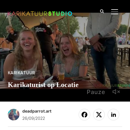
TOGGLE
KARIKATUUR
Karikaturist op Locatie
Pauze
deadparrot.art
26/09/2022