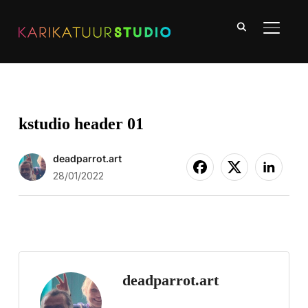
TOGGLE
kstudio header 01
deadparrot.art
28/01/2022
deadparrot.art